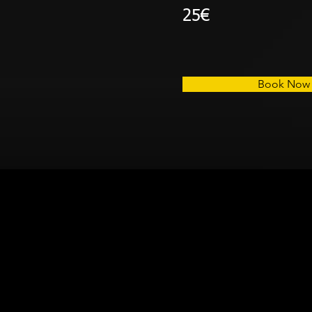
25€
Book Now